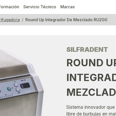
Formación
Servicio Técnico
Marcas
rifugadora
Round Up Integrador De Mezclado RU200
SILFRADENT
ROUND U
INTEGRA
MEZCLA
Sistema innovador que 
libre de burbujas en mat