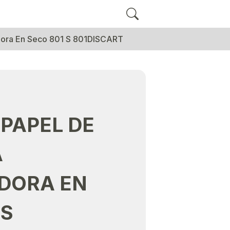
adora En Seco 801 S 801DISCART
 PAPEL DE
A
DORA EN
 S