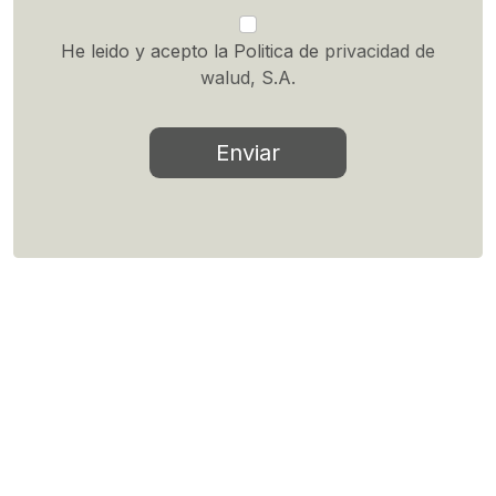
Camino de Hormigueras 119-121, Madrid 28031
info@walud.net | Tel.: (+34) 919 552 793